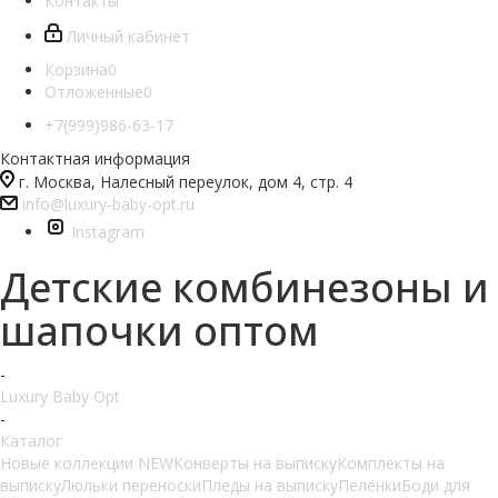
Контакты
Личный кабинет
Корзина
0
Отложенные
0
+7(999)986-63-17
Контактная информация
г. Москва, Налесный переулок, дом 4, стр. 4
info@luxury-baby-opt.ru
Instagram
Детские комбинезоны и
шапочки оптом
-
Luxury Baby Opt
-
Каталог
Новые коллекции NEW
Конверты на выписку
Комплекты на
выписку
Люльки переноски
Пледы на выписку
Пелёнки
Боди для