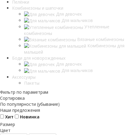
Пелёнки
Комбинезоны и шапочки
Для девочек
Для мальчиков
Утепленные
комбинезоны
Вязаные комбинезоны
Комбинезоны для
малышей
Боди для новорожденных
Для девочек
Для мальчиков
Аксессуары
Пакеты
Фильтр по параметрам
Сортировка
По популярности (убывание)
Наши предложения
Хит
Новинка
Размер
Цвет