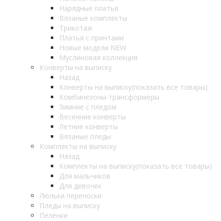
Нарядные платья
Вязаные комплекты
Трикотаж
Платья с принтами
Новые модели NEW
Муслиновая коллекция
Конверты на выписку
Назад
Конверты на выписку
(показать все товары)
Комбинезоны-трансформеры
Зимние с пледом
Весенние конверты
Летние конверты
Вязаные пледы
Комплекты на выписку
Назад
Комплекты на выписку
(показать все товары)
Для мальчиков
Для девочек
Люльки переноски
Пледы на выписку
Пелёнки