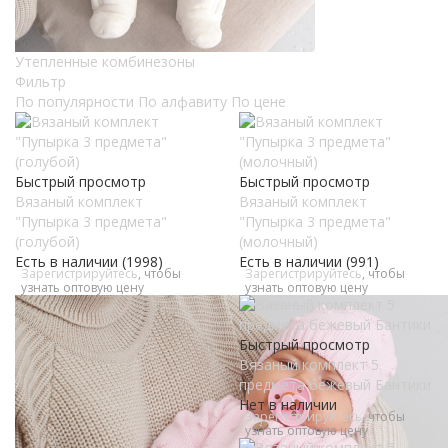
Утепленные комбинезоны
Фильтр
По популярности
По алфавиту
По цене
Быстрый просмотр
Быстрый просмотр
Вязаный комплект
Вязаный комплект
"Пупырка 3 предмета"
"Пупырка 3 предмета"
(голубой)
(молочный)
Есть в наличии (1998)
Есть в наличии (991)
Зарегистрируйтесь
, чтобы
Зарегистрируйтесь
, чтобы
узнать оптовую цену
узнать оптовую цену
Быстрый просмотр
Вязаный комплект 5
предмета бежевый Бантики
Нет в наличии
Зарегистрируйтесь
, чтобы
узнать оптовую цену