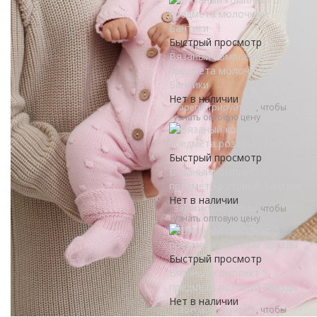
Быстрый просмотр
Вязаный комплект 5
предмета молочный
Бантики
Нет в наличии
Зарегистрируйтесь
, чтобы
узнать оптовую цену
Быстрый просмотр
Вязаный комплект 5
предмета розовый Бантики
Нет в наличии
Зарегистрируйтесь
, чтобы
узнать оптовую цену
Быстрый просмотр
Вязаный комплект 5
предмета розовый Звезды
Нет в наличии
Зарегистрируйтесь
, чтобы