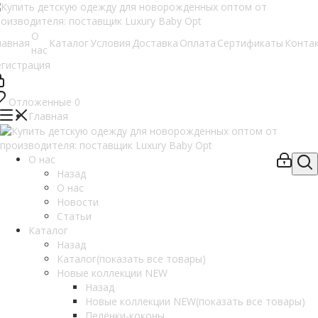
О
лавная
Каталог
Условия
Доставка
Оплата
Сертификаты
Конта
нас
егистрация
Отложенные
0
Главная
О нас
Назад
О нас
Новости
Статьи
Каталог
Назад
Каталог
(показать все товары)
Новые коллекции NEW
Назад
Новые коллекции NEW
(показать все товары)
Пелёнки-коконы