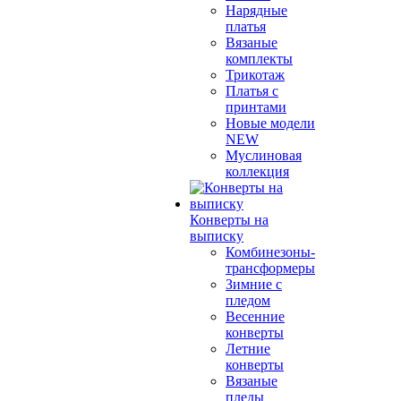
Нарядные
платья
Вязаные
комплекты
Трикотаж
Платья с
принтами
Новые модели
NEW
Муслиновая
коллекция
Конверты на
выписку
Комбинезоны-
трансформеры
Зимние с
пледом
Весенние
конверты
Летние
конверты
Вязаные
пледы