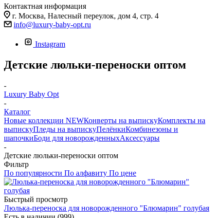
Контактная информация
г. Москва, Налесный переулок, дом 4, стр. 4
info@luxury-baby-opt.ru
Instagram
Детские люльки-переноски оптом
-
Luxury Baby Opt
-
Каталог
Новые коллекции NEW
Конверты на выписку
Комплекты на
выписку
Пледы на выписку
Пелёнки
Комбинезоны и
шапочки
Боди для новорожденных
Аксессуары
-
Детские люльки-переноски оптом
Фильтр
По популярности
По алфавиту
По цене
Быстрый просмотр
Люлька-переноска для новорожденного "Блюмарин" голубая
Есть в наличии (999)