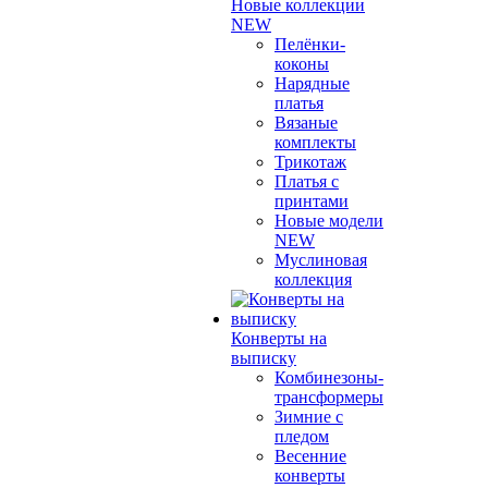
Новые коллекции
NEW
Пелёнки-
коконы
Нарядные
платья
Вязаные
комплекты
Трикотаж
Платья с
принтами
Новые модели
NEW
Муслиновая
коллекция
Конверты на
выписку
Комбинезоны-
трансформеры
Зимние с
пледом
Весенние
конверты