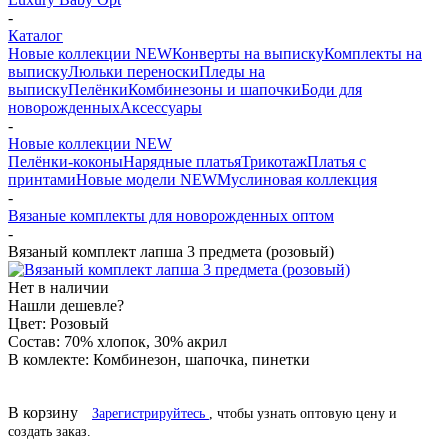
-
Каталог
Новые коллекции NEW
Конверты на выписку
Комплекты на
выписку
Люльки переноски
Пледы на
выписку
Пелёнки
Комбинезоны и шапочки
Боди для
новорожденных
Аксессуары
-
Новые коллекции NEW
Пелёнки-коконы
Нарядные платья
Трикотаж
Платья с
принтами
Новые модели NEW
Муслиновая коллекция
-
Вязаные комплекты для новорожденных оптом
-
Вязаный комплект лапша 3 предмета (розовый)
Нет в наличии
Нашли дешевле?
Цвет:
Розовый
Состав:
70% хлопок, 30% акрил
В комлекте:
Комбинезон, шапочка, пинетки
В корзину
Зарегистрируйтесь
, чтобы узнать оптовую цену и
создать заказ.