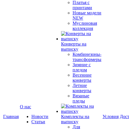
Платья с
принтами
Новые модели
NEW
Муслиновая
коллекция
Конверты на
выписку
Комбинезоны-
трансформеры
Зимние с
пледом
Весенние
конверты
Летние
конверты
Вязаные
пледы
О нас
Главная
Новости
Комплекты на
Условия
Дост
Статьи
выписку
Для