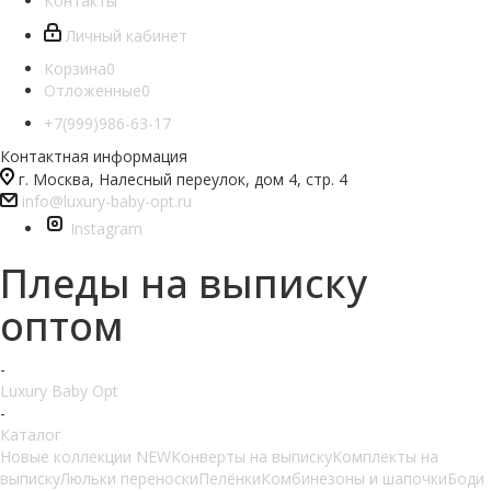
Контакты
Личный кабинет
Корзина
0
Отложенные
0
+7(999)986-63-17
Контактная информация
г. Москва, Налесный переулок, дом 4, стр. 4
info@luxury-baby-opt.ru
Instagram
Пледы на выписку
оптом
-
Luxury Baby Opt
-
Каталог
Новые коллекции NEW
Конверты на выписку
Комплекты на
выписку
Люльки переноски
Пелёнки
Комбинезоны и шапочки
Боди