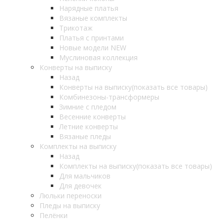
Нарядные платья
Вязаные комплекты
Трикотаж
Платья с принтами
Новые модели NEW
Муслиновая коллекция
Конверты на выписку
Назад
Конверты на выписку
(показать все товары)
Комбинезоны-трансформеры
Зимние с пледом
Весенние конверты
Летние конверты
Вязаные пледы
Комплекты на выписку
Назад
Комплекты на выписку
(показать все товары)
Для мальчиков
Для девочек
Люльки переноски
Пледы на выписку
Пелёнки