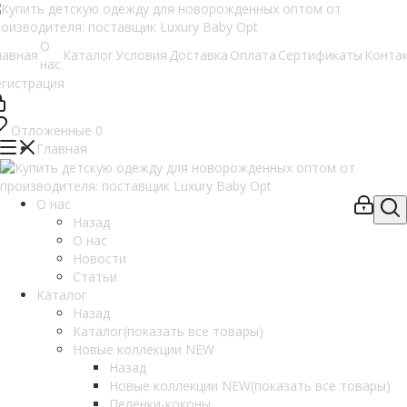
О
лавная
Каталог
Условия
Доставка
Оплата
Сертификаты
Конта
нас
егистрация
Отложенные
0
Главная
О нас
Назад
О нас
Новости
Статьи
Каталог
Назад
Каталог
(показать все товары)
Новые коллекции NEW
Назад
Новые коллекции NEW
(показать все товары)
Пелёнки-коконы